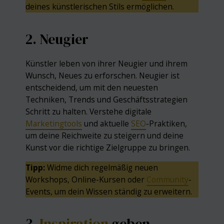
deines künstlerischen Stils ermöglichen.
2. Neugier
Künstler leben von ihrer Neugier und ihrem
Wunsch, Neues zu erforschen. Neugier ist
entscheidend, um mit den neuesten
Techniken, Trends und Geschäftsstrategien
Schritt zu halten. Verstehe digitale
Marketing
tools
und aktuelle
SEO
-Praktiken,
um deine Reichweite zu steigern und deine
Kunst vor die richtige Zielgruppe zu bringen.
Tipp:
Widme dich regelmäßig neuen
Workshops, Online-Kursen oder
Community
-
Events, um dein Wissen ständig zu erweitern.
3.
Inspiration
geben