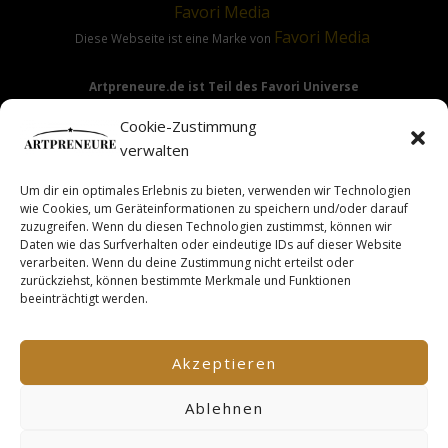
Favori
Media
Favori
Media
Diese Webseite ist eine Marke von
Artpreneure.de ist Teil des Favori Universe
Favori Media
·
Favori Art
·
Favori Flow
Cookie-Zustimmung
verwalten
Um dir ein optimales Erlebnis zu bieten, verwenden wir Technologien
Hinweis:
Die Angebote & Inhalte dieser Seite richten sich
wie Cookies, um Geräteinformationen zu speichern und/oder darauf
ausdrücklich nur an Gewerbetreibende & Unternehmer im
zuzugreifen. Wenn du diesen Technologien zustimmst, können wir
Daten wie das Surfverhalten oder eindeutige IDs auf dieser Website
Sinne des §14 BGB.
verarbeiten. Wenn du deine Zustimmung nicht erteilst oder
zurückziehst, können bestimmte Merkmale und Funktionen
beeinträchtigt werden.
This site is not a part of the Facebook TM website or
Facebook TM Inc. Additionally, this site is NOT endorsed by
Akzeptieren
FacebookTM in any way. FACEBOOK TM is a trademark of
FACEBOOK TM, Inc.
Ablehnen