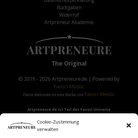
Datenschutzerklärung
Rückgaben
Widerruf
Artpreneur Akademie
The Original
© 2019 - 2026
Artpreneure.de
| Powered by
Favori
Media
Favori
Media
Diese Webseite ist eine Marke von
Artpreneure.de ist Teil des Favori Universe
Favori Media
·
Favori Art
·
Favori Flow
Cookie-Zustimmung
verwalten