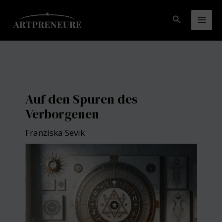
Zum
Inhalt
Suchen
Mai
springen
Men
Auf den Spuren des
Verborgenen
Franziska Sevik