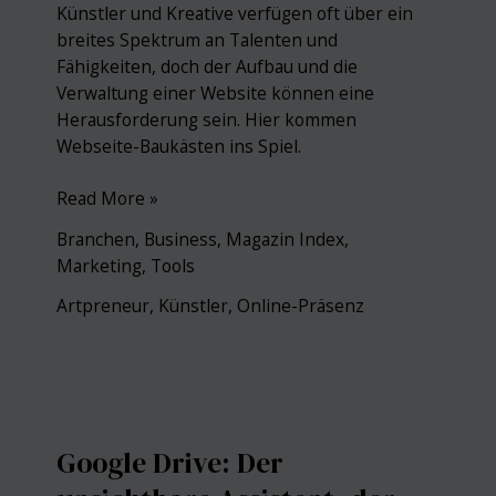
Künstler und Kreative verfügen oft über ein
breites Spektrum an Talenten und
Fähigkeiten, doch der Aufbau und die
Verwaltung einer Website können eine
Herausforderung sein. Hier kommen
Webseite-Baukästen ins Spiel.
Website-
Read More »
Baukästen
Branchen
,
Business
,
Magazin Index
,
für
Marketing
,
Tools
Künstler:
Vor-
Artpreneur
,
Künstler
,
Online-Präsenz
und
Nachteile
Google Drive: Der