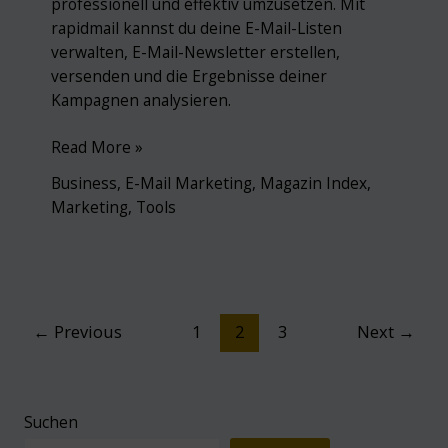
professionell und effektiv umzusetzen. Mit
rapidmail kannst du deine E-Mail-Listen
verwalten, E-Mail-Newsletter erstellen,
versenden und die Ergebnisse deiner
Kampagnen analysieren.
rapidmail:
Read More »
Erfolgreiches
Business
,
E-Mail Marketing
,
Magazin Index
,
E-
Marketing
,
Tools
Mail-
Marketing
Post
←
Previous
1
2
3
Next
→
pagination
Suchen