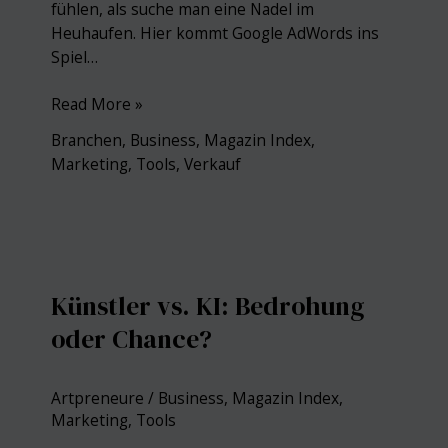
fühlen, als suche man eine Nadel im
Heuhaufen. Hier kommt Google AdWords ins
Spiel…
Google
Read More »
AdWords:
Branchen
,
Business
,
Magazin Index
,
Das
Marketing
,
Tools
,
Verkauf
Tor
zur
Online-
Sichtbarkeit
für
Künstler
Künstler vs. KI: Bedrohung
oder Chance?
Artpreneure
/
Business
,
Magazin Index
,
Marketing
,
Tools