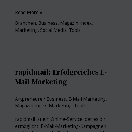
Die
Read More »
Kunst
Branchen
,
Business
,
Magazin Index
,
der
Marketing
,
Social Media
,
Tools
Online-
Präsenz:
Die
besten
Social-
Media-
rapidmail: Erfolgreiches E-
Kanäle
Mail-Marketing
und
Tools
für
Artpreneure
/
Business
,
E-Mail Marketing
,
Künstler
Magazin Index
,
Marketing
,
Tools
rapidmail ist ein Online-Service, der es dir
ermöglicht, E-Mail-Marketing-Kampagnen