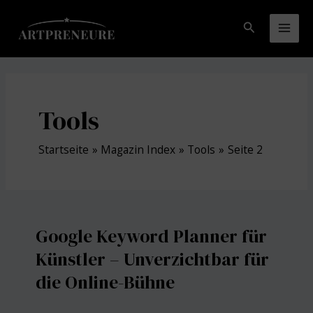
Zum
Inhalt
Suchen
Mai
springen
Men
Tools
Startseite
Magazin Index
Tools
Seite 2
Google Keyword Planner für
Künstler – Unverzichtbar für
die Online-Bühne