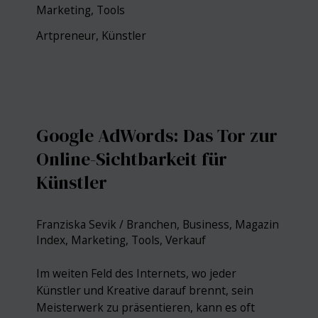
Buchhaltungssoftware
Marketing
,
Tools
für
deinen
Artpreneur
,
Künstler
geschäftlichen
Erfolg
Google AdWords: Das Tor zur
Online-Sichtbarkeit für
Künstler
Franziska Sevik
/
Branchen
,
Business
,
Magazin
Index
,
Marketing
,
Tools
,
Verkauf
Im weiten Feld des Internets, wo jeder
Künstler und Kreative darauf brennt, sein
Meisterwerk zu präsentieren, kann es oft