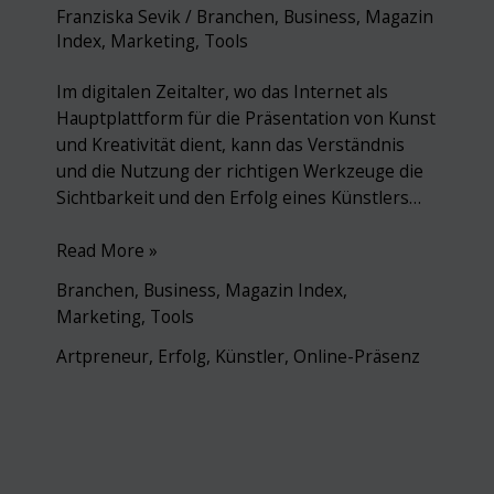
Franziska Sevik
/
Branchen
,
Business
,
Magazin
Index
,
Marketing
,
Tools
Im digitalen Zeitalter, wo das Internet als
Hauptplattform für die Präsentation von Kunst
und Kreativität dient, kann das Verständnis
und die Nutzung der richtigen Werkzeuge die
Sichtbarkeit und den Erfolg eines Künstlers…
Google
Read More »
Keyword
Branchen
,
Business
,
Magazin Index
,
Planner
Marketing
,
Tools
für
Künstler
Artpreneur
,
Erfolg
,
Künstler
,
Online-Präsenz
–
Unverzichtbar
für
die
Online-