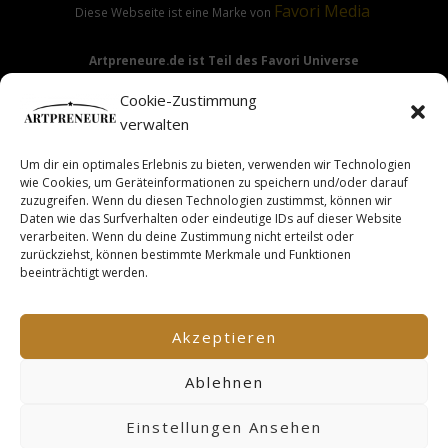
Favori
Media
Diese Webseite ist eine Marke von
Artpreneure.de ist Teil des Favori Universe
Favori Media
·
Favori Art
·
Favori Flow
Cookie-Zustimmung
verwalten
Um dir ein optimales Erlebnis zu bieten, verwenden wir Technologien
Hinweis:
Die Angebote & Inhalte dieser Seite richten sich
wie Cookies, um Geräteinformationen zu speichern und/oder darauf
ausdrücklich nur an Gewerbetreibende & Unternehmer im
zuzugreifen. Wenn du diesen Technologien zustimmst, können wir
Daten wie das Surfverhalten oder eindeutige IDs auf dieser Website
Sinne des §14 BGB.
verarbeiten. Wenn du deine Zustimmung nicht erteilst oder
zurückziehst, können bestimmte Merkmale und Funktionen
beeinträchtigt werden.
This site is not a part of the Facebook TM website or
Facebook TM Inc. Additionally, this site is NOT endorsed by
Akzeptieren
FacebookTM in any way. FACEBOOK TM is a trademark of
FACEBOOK TM, Inc.
Ablehnen
Einstellungen Ansehen