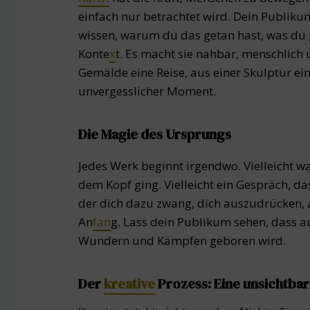
einfach nur betrachtet wird. Dein Publik
wissen, warum du das getan hast, was du ge
Konte
x
t. Es macht sie nahbar, menschlich 
Gemälde eine Reise, aus einer Skulptur ei
unvergesslicher Moment.
Die Magie des Ursprungs
Jedes Werk beginnt irgendwo. Vielleicht wa
dem Kopf ging. Vielleicht ein Gespräch, das
der dich dazu zwang, dich auszudrücken, a
An
fan
g. Lass dein Publikum sehen, dass au
Wundern und Kämpfen geboren wird.
Der
kreative
Prozess: Eine unsichtbar