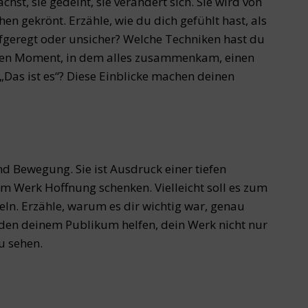
chst, sie gedeiht, sie verändert sich. Sie wird von
 gekrönt. Erzähle, wie du dich gefühlt hast, als
geregt oder unsicher? Welche Techniken hast du
inen Moment, in dem alles zusammenkam, einen
„Das ist es“? Diese Einblicke machen deinen
nd Bewegung. Sie ist Ausdruck einer tiefen
em Werk Hoffnung schenken. Vielleicht soll es zum
ln. Erzähle, warum es dir wichtig war, genau
den deinem Publikum helfen, dein Werk nicht nur
u sehen.