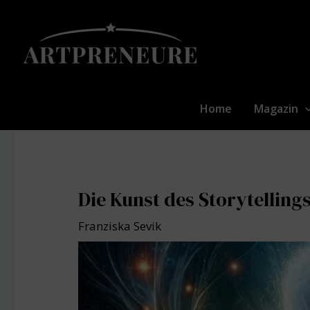
Zum
Inhalt
springen
Home
Magazin
Die Kunst des Storytellings
Franziska Sevik