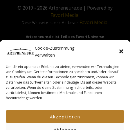
© 2019 - 2026
Artpreneure.de
| Powered by
Favori
Media
Favori
Media
Diese Webseite ist eine Marke von
Artpreneure.de ist Teil des Favori Universe
Favori Media
·
Favori Art
·
Favori Flow
Cookie-Zustimmung
verwalten
Um dir ein optimales Erlebnis zu bieten, verwenden wir Technologien
Hinweis:
Die Angebote & Inhalte dieser Seite richten sich
wie Cookies, um Geräteinformationen zu speichern und/oder darauf
ausdrücklich nur an Gewerbetreibende & Unternehmer im
zuzugreifen. Wenn du diesen Technologien zustimmst, können wir
Daten wie das Surfverhalten oder eindeutige IDs auf dieser Website
Sinne des §14 BGB.
verarbeiten. Wenn du deine Zustimmung nicht erteilst oder
zurückziehst, können bestimmte Merkmale und Funktionen
beeinträchtigt werden.
This site is not a part of the Facebook TM website or
Facebook TM Inc. Additionally, this site is NOT endorsed by
Akzeptieren
FacebookTM in any way. FACEBOOK TM is a trademark of
FACEBOOK TM, Inc.
Ablehnen