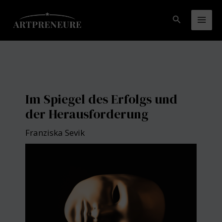
Zum
Inhalt
Suchen
Mai
springen
Men
Im Spiegel des Erfolgs und
der Herausforderung
Franziska Sevik