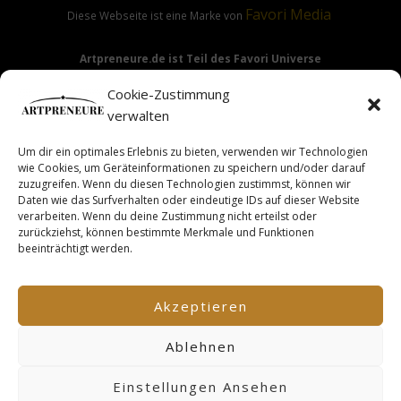
Favori
Media
Diese Webseite ist eine Marke von
Artpreneure.de ist Teil des Favori Universe
Favori Media
·
Favori Art
·
Favori Flow
Cookie-Zustimmung
verwalten
Um dir ein optimales Erlebnis zu bieten, verwenden wir Technologien
Hinweis:
Die Angebote & Inhalte dieser Seite richten sich
wie Cookies, um Geräteinformationen zu speichern und/oder darauf
ausdrücklich nur an Gewerbetreibende & Unternehmer im
zuzugreifen. Wenn du diesen Technologien zustimmst, können wir
Daten wie das Surfverhalten oder eindeutige IDs auf dieser Website
Sinne des §14 BGB.
verarbeiten. Wenn du deine Zustimmung nicht erteilst oder
zurückziehst, können bestimmte Merkmale und Funktionen
beeinträchtigt werden.
This site is not a part of the Facebook TM website or
Facebook TM Inc. Additionally, this site is NOT endorsed by
Akzeptieren
FacebookTM in any way. FACEBOOK TM is a trademark of
FACEBOOK TM, Inc.
Ablehnen
Einstellungen Ansehen