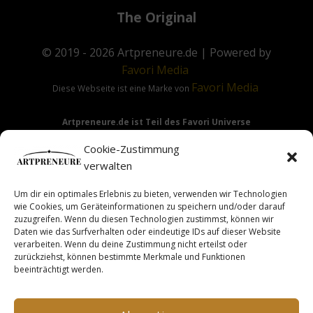
The Original
© 2019 - 2026
Artpreneure.de
| Powered by
Favori
Media
Favori
Media
Diese Webseite ist eine Marke von
Artpreneure.de ist Teil des Favori Universe
Favori Media
·
Favori Art
·
Favori Flow
Cookie-Zustimmung
verwalten
Um dir ein optimales Erlebnis zu bieten, verwenden wir Technologien
Hinweis:
Die Angebote & Inhalte dieser Seite richten sich
wie Cookies, um Geräteinformationen zu speichern und/oder darauf
ausdrücklich nur an Gewerbetreibende & Unternehmer im
zuzugreifen. Wenn du diesen Technologien zustimmst, können wir
Daten wie das Surfverhalten oder eindeutige IDs auf dieser Website
Sinne des §14 BGB.
verarbeiten. Wenn du deine Zustimmung nicht erteilst oder
zurückziehst, können bestimmte Merkmale und Funktionen
beeinträchtigt werden.
This site is not a part of the Facebook TM website or
Facebook TM Inc. Additionally, this site is NOT endorsed by