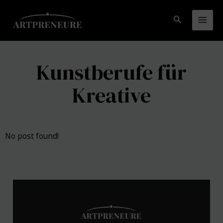
Zum
Inhalt
Suchen
Mai
springen
Men
Kunstberufe für
Kreative
No post found!