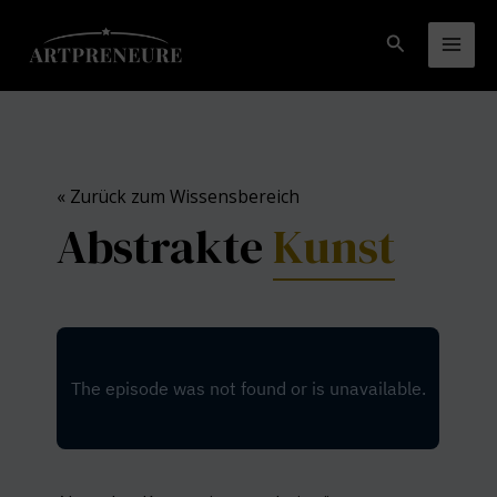
Zum
Inhalt
Suchen
Mai
springen
Men
« Zurück zum Wissensbereich
Abstrakte
Kunst