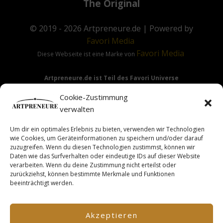
The Original
© 2019 - 2026
Artpreneure.de
| Powered by
Favori
Media
Favori
Media
Diese Webseite ist eine Marke von
Artpreneure.de ist Teil des Favori Universe
Favori Media
·
Favori Art
·
Favori Flow
Cookie-Zustimmung
verwalten
Um dir ein optimales Erlebnis zu bieten, verwenden wir Technologien
Hinweis:
Die Angebote & Inhalte dieser Seite richten sich
wie Cookies, um Geräteinformationen zu speichern und/oder darauf
ausdrücklich nur an Gewerbetreibende & Unternehmer im
zuzugreifen. Wenn du diesen Technologien zustimmst, können wir
Daten wie das Surfverhalten oder eindeutige IDs auf dieser Website
Sinne des §14 BGB.
verarbeiten. Wenn du deine Zustimmung nicht erteilst oder
zurückziehst, können bestimmte Merkmale und Funktionen
beeinträchtigt werden.
This site is not a part of the Facebook TM website or
Facebook TM Inc. Additionally, this site is NOT endorsed by
Akzeptieren
FacebookTM in any way. FACEBOOK TM is a trademark of