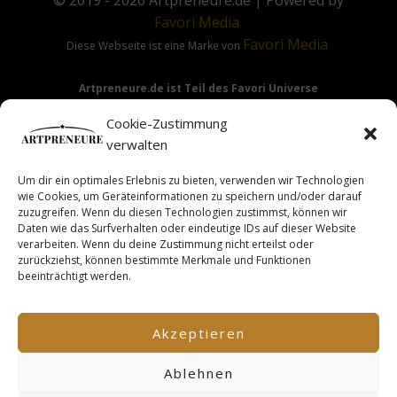
© 2019 - 2026
Artpreneure.de
| Powered by
Favori
Media
Favori
Media
Diese Webseite ist eine Marke von
Artpreneure.de ist Teil des Favori Universe
Favori Media
·
Favori Art
·
Favori Flow
Cookie-Zustimmung
verwalten
Um dir ein optimales Erlebnis zu bieten, verwenden wir Technologien
Hinweis:
Die Angebote & Inhalte dieser Seite richten sich
wie Cookies, um Geräteinformationen zu speichern und/oder darauf
ausdrücklich nur an Gewerbetreibende & Unternehmer im
zuzugreifen. Wenn du diesen Technologien zustimmst, können wir
Daten wie das Surfverhalten oder eindeutige IDs auf dieser Website
Sinne des §14 BGB.
verarbeiten. Wenn du deine Zustimmung nicht erteilst oder
zurückziehst, können bestimmte Merkmale und Funktionen
beeinträchtigt werden.
This site is not a part of the Facebook TM website or
Facebook TM Inc. Additionally, this site is NOT endorsed by
Akzeptieren
FacebookTM in any way. FACEBOOK TM is a trademark of
FACEBOOK TM, Inc.
Ablehnen