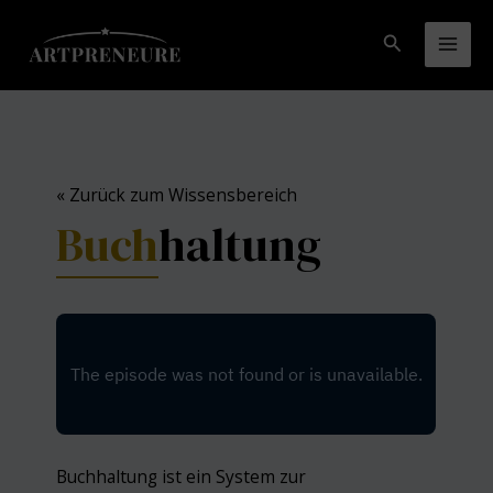
Zum
Inhalt
Suchen
Mai
springen
Men
« Zurück zum Wissensbereich
Buch
haltung
Buchhaltung ist ein System zur