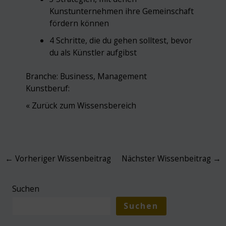
Kunstunternehmen ihre Gemeinschaft
fördern können
4 Schritte, die du gehen solltest, bevor
du als Künstler aufgibst
Branche:
Business
,
Management
Kunstberuf:
« Zurück zum Wissensbereich
Post
←
Vorheriger Wissenbeitrag
Nächster Wissenbeitrag
→
navigation
Suchen
Suchen