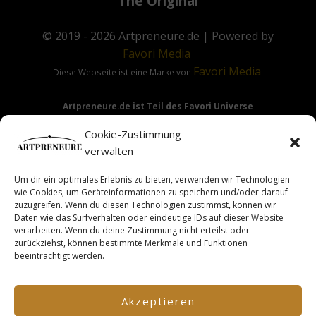
The Original
© 2019 - 2026
Artpreneure.de
| Powered by
Favori
Media
Favori
Media
Diese Webseite ist eine Marke von
Artpreneure.de ist Teil des Favori Universe
Favori Media
·
Favori Art
·
Favori Flow
Cookie-Zustimmung
verwalten
Um dir ein optimales Erlebnis zu bieten, verwenden wir Technologien
Hinweis:
Die Angebote & Inhalte dieser Seite richten sich
wie Cookies, um Geräteinformationen zu speichern und/oder darauf
ausdrücklich nur an Gewerbetreibende & Unternehmer im
zuzugreifen. Wenn du diesen Technologien zustimmst, können wir
Daten wie das Surfverhalten oder eindeutige IDs auf dieser Website
Sinne des §14 BGB.
verarbeiten. Wenn du deine Zustimmung nicht erteilst oder
zurückziehst, können bestimmte Merkmale und Funktionen
beeinträchtigt werden.
This site is not a part of the Facebook TM website or
Facebook TM Inc. Additionally, this site is NOT endorsed by
Akzeptieren
FacebookTM in any way. FACEBOOK TM is a trademark of