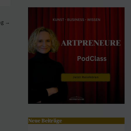
ag
→
Neue Beiträge