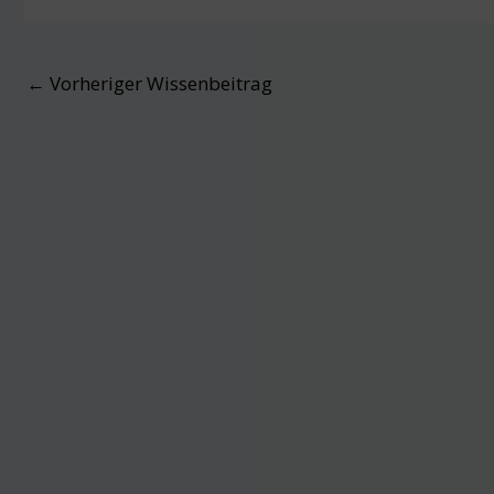
Post
←
Vorheriger Wissenbeitrag
navigation