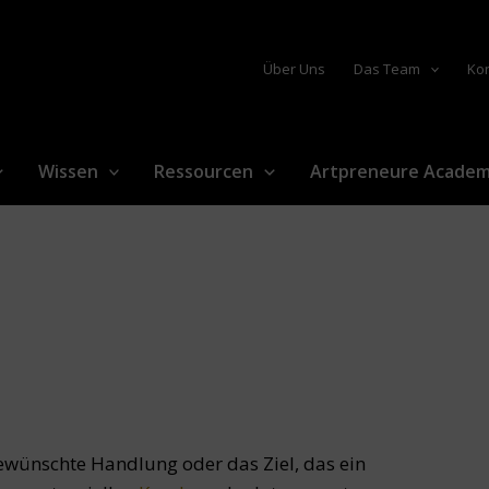
Über Uns
Das Team
Ko
Wissen
Ressourcen
Artpreneure Acade
ewünschte Handlung oder das Ziel, das ein