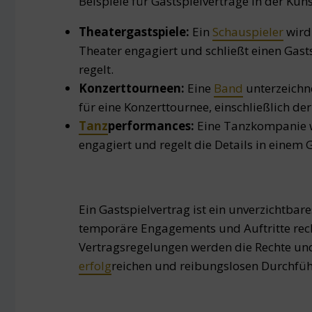
Beispiele für Gastspielverträge in der Kun
Theatergastspiele:
Ein
Schauspieler
wird
Theater engagiert und schließt einen Gasts
regelt.
Konzerttourneen:
Eine
Band
unterzeichne
für eine Konzerttournee, einschließlich de
Tanz
performances:
Eine Tanzkompanie w
engagiert und regelt die Details in einem 
Ein Gastspielvertrag ist ein unverzichtba
temporäre Engagements und Auftritte rech
Vertragsregelungen werden die Rechte und 
erfolg
reichen und reibungslosen Durchfüh