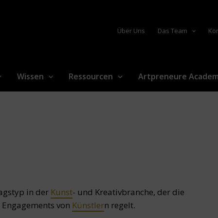
Über Uns
Das Team
Ko
Wissen
Ressourcen
Artpreneure Acade
ragstyp in der
Kunst
- und Kreativbranche, der die
er Engagements von
Künstler
n regelt.