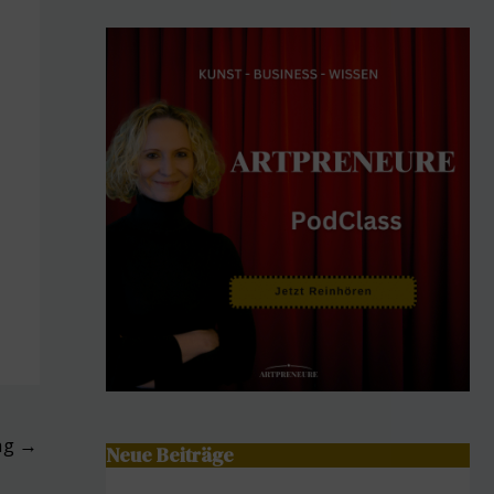
ag
→
Neue Beiträge