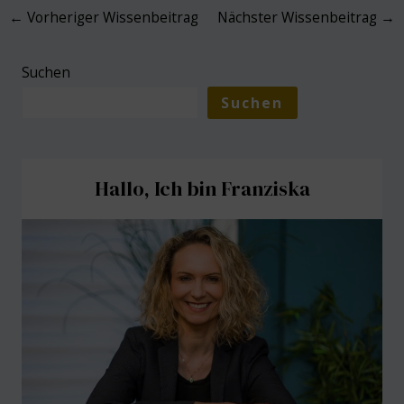
Post
←
Vorheriger Wissenbeitrag
Nächster Wissenbeitrag
→
navigation
Suchen
Suchen
Hallo, Ich bin Franziska