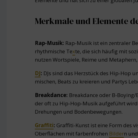
Elemente und hat sich zu einer globalen J
Merkmale und Elemente d
Rap-Musik:
Rap-Musik ist ein zentraler 
rhythmische Te
x
te, die sich häufig mit s
nutzen Wortspiele, Reime und Metaphern,
DJ
:
DJs sind das Herzstück des Hip-Hop u
mischen, Beats zu kreieren und Partys Le
Breakdance:
Breakdance oder B-Boying/B-
der oft zu Hip-Hop-Musik aufgeführt wir
Drehungen und Bodenbewegungen.
Graffiti
:
Graffiti-Kunst ist eine Form des v
Oberflächen mit farbenfrohen
Bilder
n und