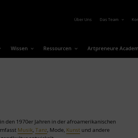
Über Uns
Das Team
Ko
Wissen
Ressourcen
Artpreneure Acade
 in den 1970er Jahren in der afroamerikanischen
umfasst
Musik
,
Tanz
, Mode,
Kunst
und andere