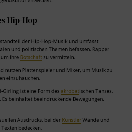
ugendkultur entwickelt.
es Hip-Hop
Bestandteil der Hip-Hop-Musik und umfasst
ozialen und politischen Themen befassen. Rapper
 um ihre
Botschaft
zu vermitteln.
nd nutzen Plattenspieler und Mixer, um Musik zu
ben einzuhauchen.
Girling ist eine Form des
akrobat
ischen Tanzes,
d. Es beinhaltet beeindruckende Bewegungen,
isuellen Ausdrucks, bei der
Künstler
Wände und
 Texten bedecken.