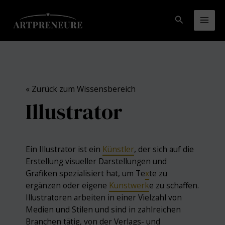
Zum
Inhalt
Suchen
Mai
springen
Men
« Zurück zum Wissensbereich
Illustrator
Ein Illustrator ist ein
Künstler
, der sich auf die
Erstellung visueller Darstellungen und
Grafiken spezialisiert hat, um Te
x
te zu
ergänzen oder eigene
Kunstwerk
e zu schaffen.
Illustratoren arbeiten in einer Vielzahl von
Medien und Stilen und sind in zahlreichen
Branchen tätig, von der Verlags- und