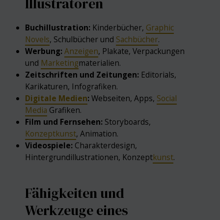
Illustratoren
Buchillustration:
Kinderbücher,
Graphic
Novels
, Schulbücher und
Sachbücher
.
Werbung:
Anzeigen
, Plakate, Verpackungen
und
Marketing
materialien.
Zeitschriften und Zeitungen:
Editorials,
Karikaturen, Infografiken.
Digitale Medien
:
Webseiten, Apps,
Social
Media
Grafiken.
Film und Fernsehen:
Storyboards,
Konzeptkunst
, Animation.
Videospiele:
Charakterdesign,
Hintergrundillustrationen, Konzept
kunst
.
Fähigkeiten und
Werkzeuge eines