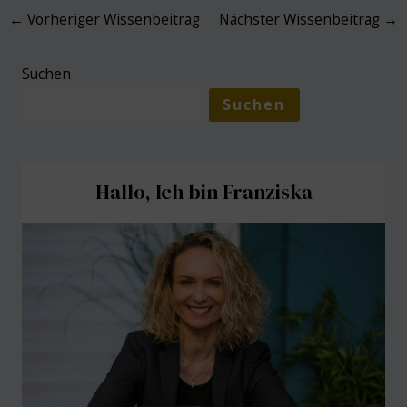
Post
←
Vorheriger Wissenbeitrag
Nächster Wissenbeitrag
→
navigation
Suchen
Suchen
Hallo, Ich bin Franziska