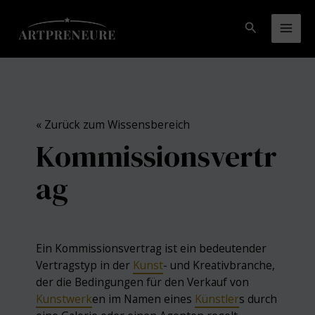
Zum
Inhalt
Suchen
Mai
springen
Men
« Zurück zum Wissensbereich
Kommissionsvertr
ag
Ein Kommissionsvertrag ist ein bedeutender
Vertragstyp in der
Kunst
- und Kreativbranche,
der die Bedingungen für den Verkauf von
Kunstwerk
en im Namen eines
Künstler
s durch