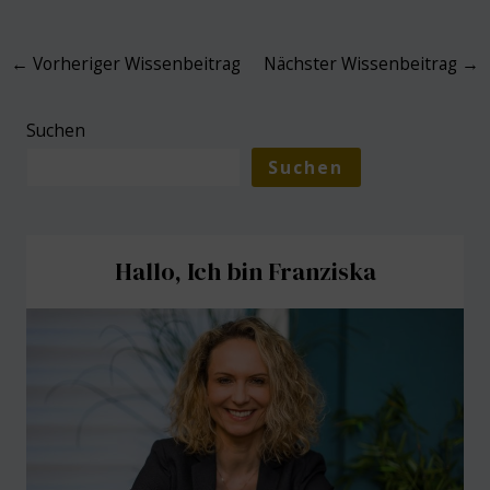
Post
←
Vorheriger Wissenbeitrag
Nächster Wissenbeitrag
→
navigation
Suchen
Suchen
Hallo, Ich bin Franziska