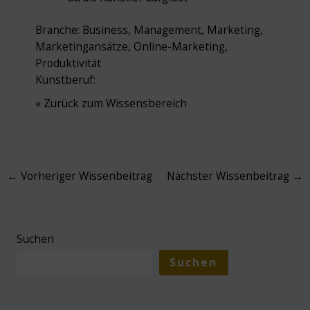
Branche:
Business
,
Management
,
Marketing
,
Marketingansätze
,
Online-Marketing
,
Produktivität
Kunstberuf:
« Zurück zum Wissensbereich
Post
←
Vorheriger Wissenbeitrag
Nächster Wissenbeitrag
→
navigation
Suchen
Suchen