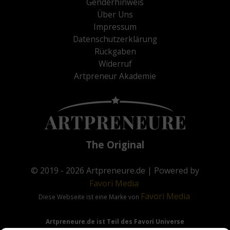
Genderhinweis
Über Uns
Impressum
Datenschutzerklärung
Rückgaben
Widerruf
Artpreneur Akademie
The Original
© 2019 - 2026
Artpreneure.de
| Powered by
Favori
Media
Favori
Media
Diese Webseite ist eine Marke von
Artpreneure.de ist Teil des Favori Universe