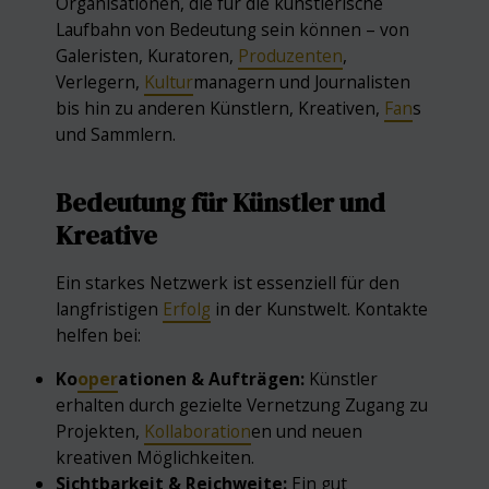
Organisationen, die für die künstlerische
Laufbahn von Bedeutung sein können – von
Galeristen, Kuratoren,
Produzenten
,
Verlegern,
Kultur
managern und Journalisten
bis hin zu anderen Künstlern, Kreativen,
Fan
s
und Sammlern.
Bedeutung für Künstler und
Kreative
Ein starkes Netzwerk ist essenziell für den
langfristigen
Erfolg
in der Kunstwelt. Kontakte
helfen bei:
Ko
oper
ationen & Aufträgen:
Künstler
erhalten durch gezielte Vernetzung Zugang zu
Projekten,
Kollaboration
en und neuen
kreativen Möglichkeiten.
Sichtbarkeit & Reichweite:
Ein gut