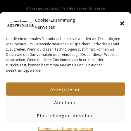
Artpreneure.de ist Teil des Favori Universe
Favori Media
·
Favori Art
·
Favori Flow
Cookie-Zustimmung
verwalten
Um dir ein optimales Erlebnis zu bieten, verwenden wir Technologien
Hinweis:
Die Angebote & Inhalte dieser Seite richten sich
wie Cookies, um Geräteinformationen zu speichern und/oder darauf
ausdrücklich nur an Gewerbetreibende & Unternehmer im
zuzugreifen. Wenn du diesen Technologien zustimmst, können wir
Daten wie das Surfverhalten oder eindeutige IDs auf dieser Website
Sinne des §14 BGB.
verarbeiten. Wenn du deine Zustimmung nicht erteilst oder
zurückziehst, können bestimmte Merkmale und Funktionen
beeinträchtigt werden.
This site is not a part of the Facebook TM website or
Facebook TM Inc. Additionally, this site is NOT endorsed by
Akzeptieren
FacebookTM in any way. FACEBOOK TM is a trademark of
FACEBOOK TM, Inc.
Ablehnen
Einstellungen Ansehen
Datenschutzerklärung
Impressum