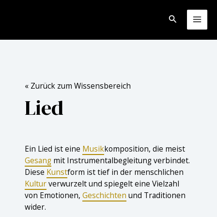
Zum
Inhalt
Suchen
Mai
springen
Men
« Zurück zum Wissensbereich
Lied
Ein Lied ist eine
Musik
komposition, die meist
Gesang
mit Instrumentalbegleitung verbindet.
Diese
Kunst
form ist tief in der menschlichen
Kultur
verwurzelt und spiegelt eine Vielzahl
von Emotionen,
Geschichten
und Traditionen
wider.