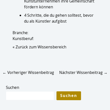
Kunstunternehmen ihre Gemeinschaft
fördern können
4 Schritte, die du gehen solltest, bevor
du als Künstler aufgibst
Branche:
Kunstberuf:
« Zurück zum Wissensbereich
Post
←
Vorheriger Wissenbeitrag
Nächster Wissenbeitrag
→
navigation
Suchen
Suchen