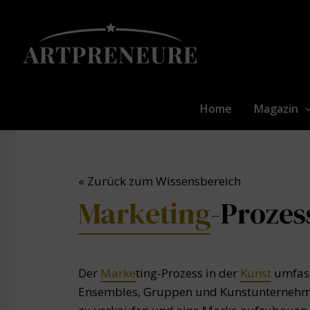
Zum
Inhalt
springen
Home
Magazin
« Zurück zum Wissensbereich
Marketing
-Prozes
Der
Marke
ting-Prozess in der
Kunst
umfasst
Ensembles, Gruppen und Kunstunterneh