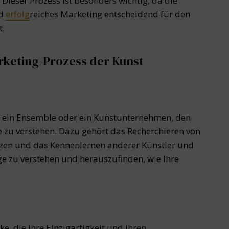
ieser Prozess ist besonders wichtig, da die
nd
erfolg
reiches Marketing entscheidend für den
t.
arketing-Prozess der Kunst
ler, ein Ensemble oder ein Kunstunternehmen, den
 zu verstehen. Dazu gehört das Recherchieren von
nzen und das Kennenlernen anderer Künstler und
ge zu verstehen und herauszufinden, wie Ihre
e, die ihre Einzigartigkeit und ihren