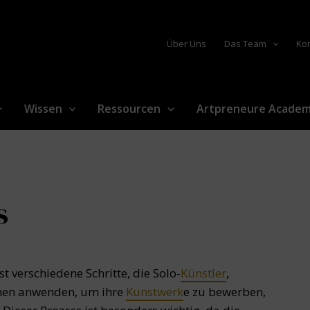
Über Uns
Das Team
Ko
Wissen
Ressourcen
Artpreneure Acade
s
 verschiedene Schritte, die Solo-
Künstler
,
men anwenden, um ihre
Kunstwerk
e zu bewerben,