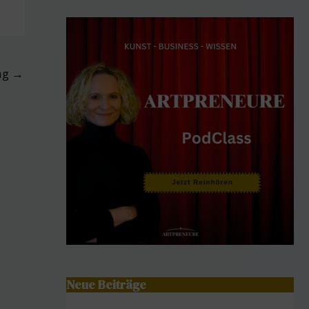
ag
→
Neue Beiträge