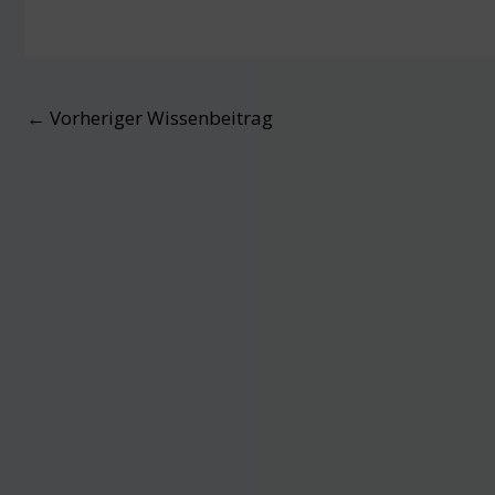
Post
←
Vorheriger Wissenbeitrag
navigation