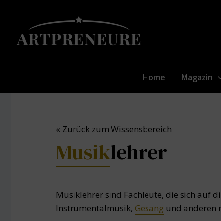
Zum
Inhalt
springen
Home
Magazin
« Zurück zum Wissensbereich
Musik
lehrer
Musiklehrer sind Fachleute, die sich auf d
Instrumentalmusik,
Gesang
und anderen mu