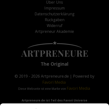
Über Uns
Impressum
Datenschutzerklärung
Rückgaben
Widerruf
Artpreneur Akademie
The Original
© 2019 - 2026
Artpreneure.de
| Powered by
Favori
Media
Favori
Media
Diese Webseite ist eine Marke von
Artpreneure.de ist Teil des Favori Universe
Favori Media
·
Favori Art
·
Favori Flow