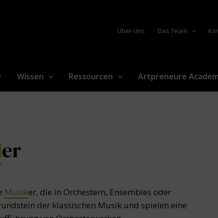
Über Uns
Das Team
Ko
Wissen
Ressourcen
Artpreneure Acade
d
er
te
Musik
er, die in Orchestern, Ensembles oder
undstein der klassischen Musik und spielen eine