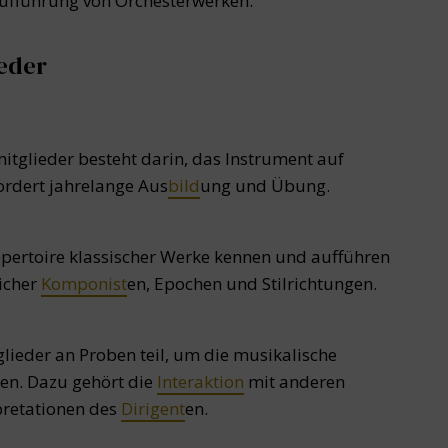
 Aufführung von Orchesterwerken.
eder
tglieder besteht darin, das Instrument auf
ordert jahrelange Aus
bild
ung und Übung.
epertoire klassischer Werke kennen und aufführen
icher
Komponist
en, Epochen und Stilrichtungen.
ieder an Proben teil, um die musikalische
ren. Dazu gehört die
Interaktion
mit anderen
pretationen des
Dirigent
en.