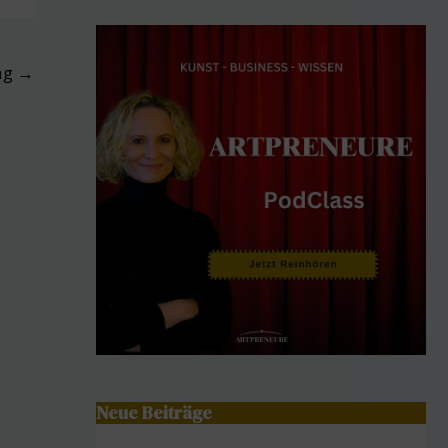
ag
→
Neue Beiträge