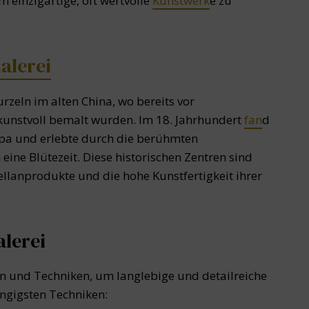
 einzigartige, oft wertvolle
Kunstwerk
e zu
alerei
rzeln im alten China, wo bereits vor
 kunstvoll bemalt wurden. Im 18. Jahrhundert
fan
d
opa und erlebte durch die berühmten
ine Blütezeit. Diese historischen Zentren sind
ellanprodukte und die hohe Kunstfertigkeit ihrer
lerei
n und Techniken, um langlebige und detailreiche
ängigsten Techniken: