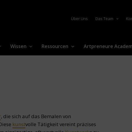
Über Uns
Das Team
Ko
Wissen
Ressourcen
Artpreneure Acade
r
, die sich auf das Bemalen von
 Diese
kunst
volle Tätigkeit vereint präzises