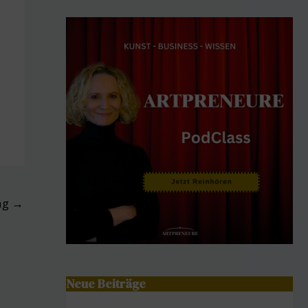
ag
→
Neue Beiträge