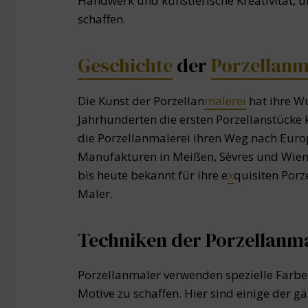
Handwerk und künstlerische Kreativität, um
schaffen.
Geschichte
der
Porzellanm
Die Kunst der Porzellan
malerei
hat ihre Wu
Jahrhunderten die ersten Porzellanstücke
die Porzellanmalerei ihren Weg nach Eur
Manufakturen in Meißen, Sèvres und Wien e
bis heute bekannt für ihre e
x
quisiten Porz
Maler.
Techniken der Porzellanma
Porzellanmaler verwenden spezielle Farbe
Motive zu schaffen. Hier sind einige der g