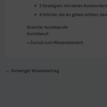
3 Strategien, mit denen Kunstunte
4 Schritte, die du gehen solltest, be
Branche:
Kunstberufe
Kunstberuf:
« Zurück zum Wissensbereich
Post
←
Vorheriger Wissenbeitrag
navigation