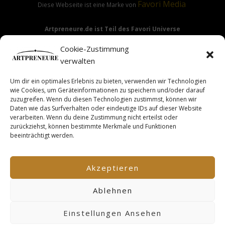
Favori
Media
Diese Webseite ist eine Marke von
Artpreneure.de ist Teil des Favori Universe
Favori Media
·
Favori Art
·
Favori Flow
Cookie-Zustimmung
verwalten
Um dir ein optimales Erlebnis zu bieten, verwenden wir Technologien
Hinweis:
Die Angebote & Inhalte dieser Seite richten sich
wie Cookies, um Geräteinformationen zu speichern und/oder darauf
ausdrücklich nur an Gewerbetreibende & Unternehmer im
zuzugreifen. Wenn du diesen Technologien zustimmst, können wir
Daten wie das Surfverhalten oder eindeutige IDs auf dieser Website
Sinne des §14 BGB.
verarbeiten. Wenn du deine Zustimmung nicht erteilst oder
zurückziehst, können bestimmte Merkmale und Funktionen
beeinträchtigt werden.
This site is not a part of the Facebook TM website or
Facebook TM Inc. Additionally, this site is NOT endorsed by
Akzeptieren
FacebookTM in any way. FACEBOOK TM is a trademark of
FACEBOOK TM, Inc.
Ablehnen
Einstellungen Ansehen