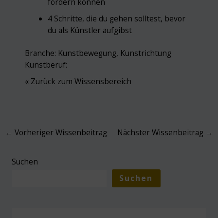
fördern können
4 Schritte, die du gehen solltest, bevor
du als Künstler aufgibst
Branche:
Kunstbewegung
,
Kunstrichtung
Kunstberuf:
« Zurück zum Wissensbereich
Post
←
Vorheriger Wissenbeitrag
Nächster Wissenbeitrag
→
navigation
Suchen
Suchen