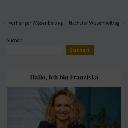
Post
←
Vorheriger Wissenbeitrag
Nächster Wissenbeitrag
→
navigation
Suchen
Suchen
Hallo, Ich bin Franziska