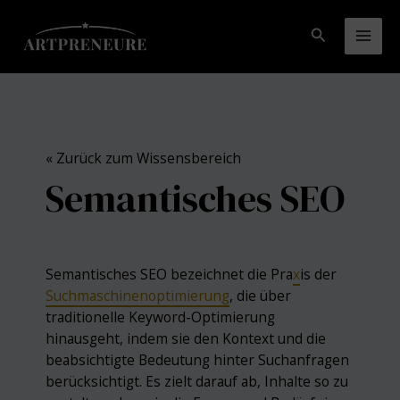
Zum
Inhalt
Suchen
Mai
springen
Men
« Zurück zum Wissensbereich
Semantisches SEO
Semantisches SEO bezeichnet die Pra
x
is der
Suchmaschinenoptimierung
, die über
traditionelle Keyword-Optimierung
hinausgeht, indem sie den Kontext und die
beabsichtigte Bedeutung hinter Suchanfragen
berücksichtigt. Es zielt darauf ab, Inhalte so zu