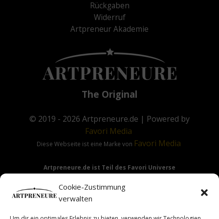
Rückgaben
Widerruf
Artpreneur Akademie
The Original
© 2019 - 2026
Artpreneure.de
| Powered by
Favori
Media
Favori
Media
Diese Webseite ist eine Marke von
Artpreneure.de ist Teil des Favori Universe
Favori Media
·
Favori Art
·
Favori Flow
Cookie-Zustimmung
verwalten
Um dir ein optimales Erlebnis zu bieten, verwenden wir Technologien