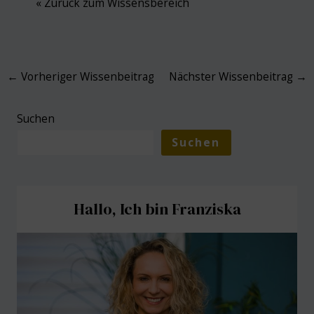
« Zurück zum Wissensbereich
Post
←
Vorheriger Wissenbeitrag
Nächster Wissenbeitrag
→
navigation
Suchen
Suchen
Hallo, Ich bin Franziska