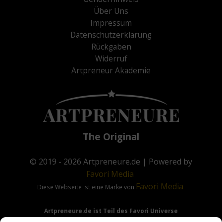
Über Uns
Impressum
Datenschutzerklärung
Rückgaben
Widerruf
Artpreneur Akademie
The Original
© 2019 - 2026
Artpreneure.de
| Powered by
Favori
Media
Favori
Media
Diese Webseite ist eine Marke von
Artpreneure.de ist Teil des Favori Universe