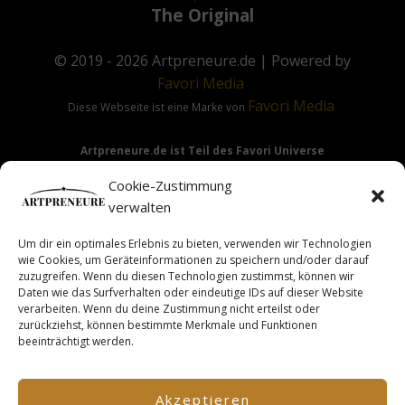
The Original
© 2019 - 2026
Artpreneure.de
| Powered by
Favori
Media
Favori
Media
Diese Webseite ist eine Marke von
Artpreneure.de ist Teil des Favori Universe
Favori Media
·
Favori Art
·
Favori Flow
Cookie-Zustimmung
verwalten
Um dir ein optimales Erlebnis zu bieten, verwenden wir Technologien
Hinweis:
Die Angebote & Inhalte dieser Seite richten sich
wie Cookies, um Geräteinformationen zu speichern und/oder darauf
ausdrücklich nur an Gewerbetreibende & Unternehmer im
zuzugreifen. Wenn du diesen Technologien zustimmst, können wir
Daten wie das Surfverhalten oder eindeutige IDs auf dieser Website
Sinne des §14 BGB.
verarbeiten. Wenn du deine Zustimmung nicht erteilst oder
zurückziehst, können bestimmte Merkmale und Funktionen
beeinträchtigt werden.
This site is not a part of the Facebook TM website or
Facebook TM Inc. Additionally, this site is NOT endorsed by
Akzeptieren
FacebookTM in any way. FACEBOOK TM is a trademark of