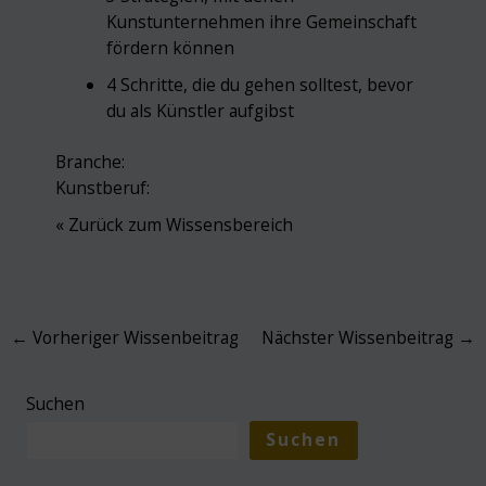
Kunstunternehmen ihre Gemeinschaft
fördern können
4 Schritte, die du gehen solltest, bevor
du als Künstler aufgibst
Branche:
Kunstberuf:
« Zurück zum Wissensbereich
Post
←
Vorheriger Wissenbeitrag
Nächster Wissenbeitrag
→
navigation
Suchen
Suchen