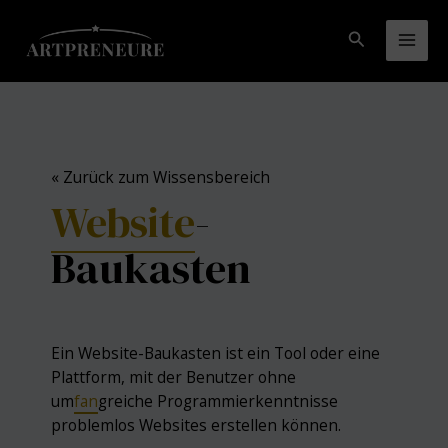
Zum
Inhalt
Suchen
Mai
springen
Men
« Zurück zum Wissensbereich
Website
-
Baukasten
Ein Website-Baukasten ist ein Tool oder eine
Plattform, mit der Benutzer ohne
um
fan
greiche Programmierkenntnisse
problemlos Websites erstellen können.