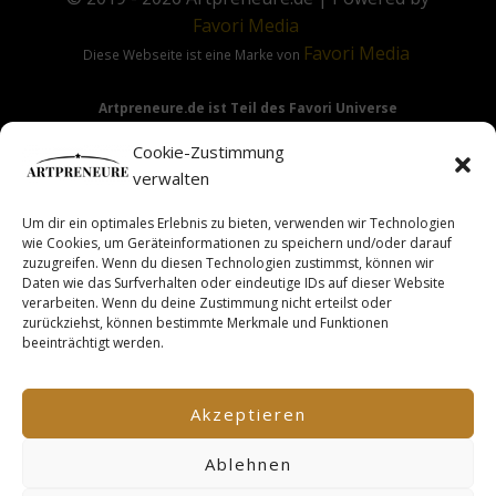
Favori
Media
Favori
Media
Diese Webseite ist eine Marke von
Artpreneure.de ist Teil des Favori Universe
Favori Media
·
Favori Art
·
Favori Flow
Cookie-Zustimmung
verwalten
Um dir ein optimales Erlebnis zu bieten, verwenden wir Technologien
Hinweis:
Die Angebote & Inhalte dieser Seite richten sich
wie Cookies, um Geräteinformationen zu speichern und/oder darauf
ausdrücklich nur an Gewerbetreibende & Unternehmer im
zuzugreifen. Wenn du diesen Technologien zustimmst, können wir
Daten wie das Surfverhalten oder eindeutige IDs auf dieser Website
Sinne des §14 BGB.
verarbeiten. Wenn du deine Zustimmung nicht erteilst oder
zurückziehst, können bestimmte Merkmale und Funktionen
beeinträchtigt werden.
This site is not a part of the Facebook TM website or
Facebook TM Inc. Additionally, this site is NOT endorsed by
Akzeptieren
FacebookTM in any way. FACEBOOK TM is a trademark of
FACEBOOK TM, Inc.
Ablehnen