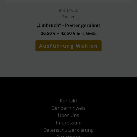
inkl. MwSt.
Poster
„Umbruch“ – Poster gerahmt
26,50
€
–
42,50
€
inkl. MwSt.
Dieses
Ausführung Wählen
Produkt
weist
mehrere
Varianten
auf.
Die
Optionen
können
Kontakt
auf
Genderhinweis
der
Über Uns
Produktseite
Impressum
gewählt
Datenschutzerklärung
werden