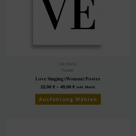
werden
inkl. MwSt.
Poster
Love Singing (Woman) Poster
22,00
€
–
49,00
€
inkl. MwSt.
Dieses
Ausführung Wählen
Produkt
weist
mehrere
Varianten
auf.