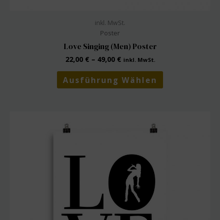
inkl. MwSt.
Poster
Love Singing (Men) Poster
22,00
€
–
49,00
€
inkl. MwSt.
Dieses
Ausführung Wählen
Produkt
weist
mehrere
Varianten
auf.
Die
Optionen
können
auf
der
Produktseite
gewählt