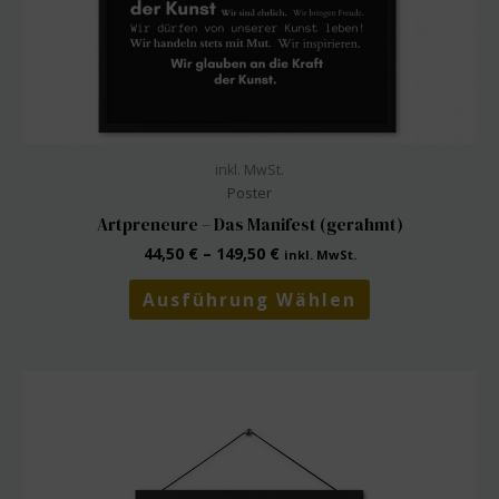
inkl. MwSt.
Poster
Artpreneure – Das Manifest (gerahmt)
44,50
€
–
149,50
€
inkl. MwSt.
Dieses
Ausführung Wählen
Produkt
weist
mehrere
Varianten
auf.
Die
Optionen
können