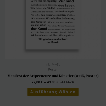
der
Produktseite
gewählt
werden
inkl. MwSt.
Poster
Manifest der Artpreneure und Künstler (weiß, Poster)
22,00
€
–
49,00
€
inkl. MwSt.
Dieses
Ausführung Wählen
Produkt
weist
mehrere