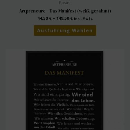
Poster
Artpreneure – Das Manifest (weiß, gerahmt)
44,50
€
–
149,50
€
inkl. MwSt.
Dieses
Ausführung Wählen
Produkt
weist
mehrere
Varianten
auf.
Die
Optionen
können
auf
der
Produktseite
gewählt
werden