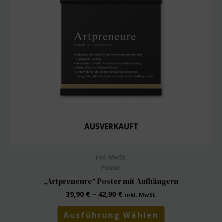
auf
der
Produktseite
gewählt
werden
AUSVERKAUFT
inkl. MwSt.
Poster
„Artpreneure“ Poster mit Aufhängern
39,90
€
–
42,90
€
inkl. MwSt.
Dieses
Ausführung Wählen
Produkt