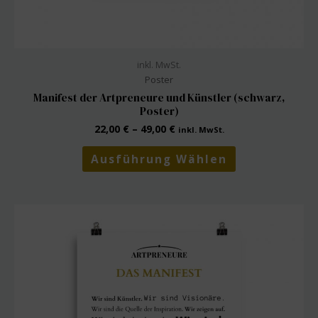
inkl. MwSt.
Poster
Manifest der Artpreneure und Künstler (schwarz,
Poster)
22,00
€
–
49,00
€
inkl. MwSt.
Dieses
Ausführung Wählen
Produkt
weist
mehrere
Varianten
auf.
Die
Optionen
können
auf