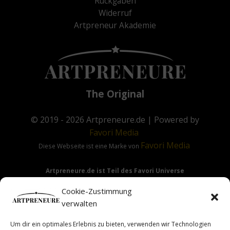
Rückgaben
Widerruf
Artpreneur Akademie
The Original
© 2019 - 2026
Artpreneure.de
| Powered by
Favori
Media
Favori
Media
Diese Webseite ist eine Marke von
Artpreneure.de ist Teil des Favori Universe
Favori Media
·
Favori Art
·
Favori Flow
Cookie-Zustimmung
verwalten
Um dir ein optimales Erlebnis zu bieten, verwenden wir Technologien