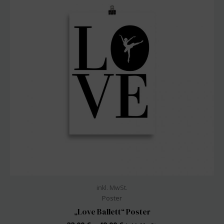
Die
Optionen
können
auf
der
Produktseite
gewählt
werden
inkl. MwSt.
Poster
„Love Ballett“ Poster