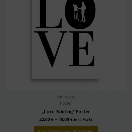
inkl. MwSt.
Poster
„Love Painting“ Poster
22,00
€
–
49,00
€
inkl. MwSt.
Dieses
Ausführung Wählen