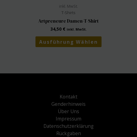
inkl. MwSt.
T-Shirts
Artpreneure Damen-T-Shirt
34,50
€
inkl. MwSt.
Dieses
Ausführung Wählen
Produkt
weist
mehrere
Varianten
auf.
Die
Optionen
können
Kontakt
auf
Genderhinweis
der
Über Uns
Produktseite
Impressum
gewählt
Datenschutzerklärung
werden
Rückgaben