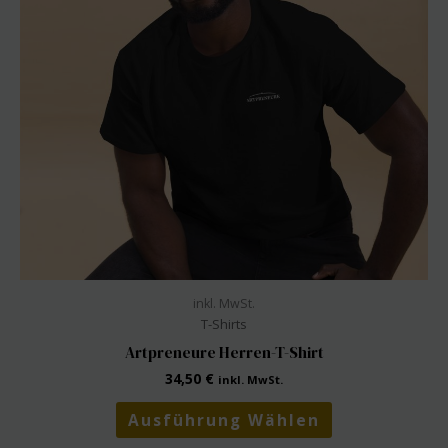
inkl. MwSt.
T-Shirts
Artpreneure Herren-T-Shirt
34,50
€
inkl. MwSt.
Dieses
Ausführung Wählen
Produkt