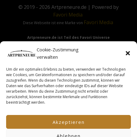
© 2019 - 2026
Artpreneure.de
| Powered by
Favori
Media
Favori
Media
Diese Webseite ist eine Marke von
Artpreneure.de ist Teil des Favori Universe
Favori Media
·
Favori Art
·
Favori Flow
Cookie-Zustimmung
verwalten
Um dir ein optimales Erlebnis zu bieten, verwenden wir Technologien
Hinweis:
Die Angebote & Inhalte dieser Seite richten sich
wie Cookies, um Geräteinformationen zu speichern und/oder darauf
ausdrücklich nur an Gewerbetreibende & Unternehmer im
zuzugreifen. Wenn du diesen Technologien zustimmst, können wir
Daten wie das Surfverhalten oder eindeutige IDs auf dieser Website
Sinne des §14 BGB.
verarbeiten. Wenn du deine Zustimmung nicht erteilst oder
zurückziehst, können bestimmte Merkmale und Funktionen
beeinträchtigt werden.
This site is not a part of the Facebook TM website or
Facebook TM Inc. Additionally, this site is NOT endorsed by
Akzeptieren
FacebookTM in any way. FACEBOOK TM is a trademark of
FACEBOOK TM, Inc.
Ablehnen