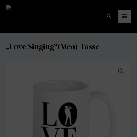
Zum
(Men)
Inhalt
Tasse
Suchen
springen
Menge
Mai
Men
„Love Singing“(Men) Tasse