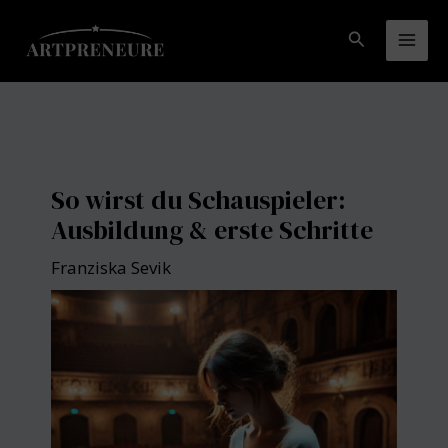
Zum
Inhalt
Suchen
Mai
springen
Men
So wirst du Schauspieler:
Ausbildung & erste Schritte
Franziska Sevik