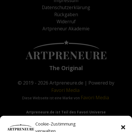
Impressum
Datenschutzerklärung
Rückgaben
Widerruf
Artpreneur Akademie
The Original
© 2019 - 2026
Artpreneure.de
| Powered by
Favori
Media
Favori
Media
Diese Webseite ist eine Marke von
Artpreneure.de ist Teil des Favori Universe
Favori Media
·
Favori Art
·
Favori Flow
Cookie-Zustimmung
verwalten