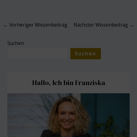
Post
←
Vorheriger Wissenbeitrag
Nächster Wissenbeitrag
→
navigation
Suchen
Suchen
Hallo, Ich bin Franziska