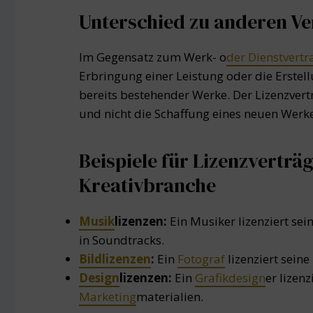
Unterschied zu anderen Ve
Im Gegensatz zum Werk- o
der Dienstvertr
Erbringung einer Leistung oder die Erste
bereits bestehender Werke. Der Lizenzver
und nicht die Schaffung eines neuen Werke
Beispiele für Lizenzverträ
Kreativbranche
Musik
lizenzen:
Ein Musiker lizenziert se
in Soundtracks.
Bildlizenzen
:
Ein
Fotograf
lizenziert seine
Design
lizenzen:
Ein
Grafikdesign
er lizen
Marketing
materialien.