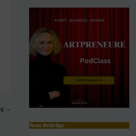
ag
→
Neue Beiträge