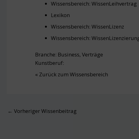
Wissensbereich:
Wissen
Leihvertrag
Lexikon
Wissensbereich:
Wissen
Lizenz
Wissensbereich:
Wissen
Lizenzierun
Branche:
Business
,
Verträge
Kunstberuf:
« Zurück zum Wissensbereich
Post
←
Vorheriger Wissenbeitrag
navigation