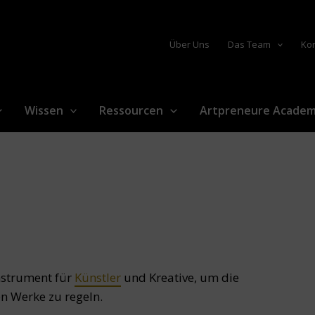
Über Uns
Das Team
Ko
Wissen
Ressourcen
Artpreneure Acade
Instrument für
Künstler
und Kreative, um die
en Werke zu regeln.